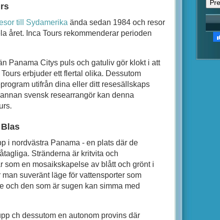
rs
esor till Sydamerika
ända sedan 1984 och resor
ela året. Inca Tours rekommenderar perioden
n Panama Citys puls och gatuliv gör klokt i att
Tours erbjuder ett flertal olika. Dessutom
program utifrån dina eller ditt resesällskaps
n annan svensk researrangör kan denna
urs.
 Blas
p i nordvästra Panama - en plats där de
åtagliga. Stränderna är kritvita och
r som en mosaikskapelse av blått och grönt i
r man suveränt läge för vattensporter som
ske och den som är sugen kan simma med
upp ch dessutom en autonom provins där