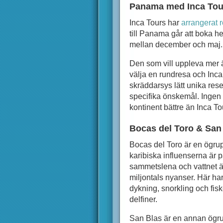
Panama med Inca Tou
Inca Tours har
arrangerat r
till Panama går att boka h
mellan december och maj.
Den som vill uppleva mer ä
välja en rundresa och Inca 
skräddarsys lätt unika rese
specifika önskemål. Inge
kontinent bättre än Inca To
Bocas del Toro & San
Bocas del Toro är en ögrup
karibiska influenserna är p
sammetslena och vattnet ä
miljontals nyanser. Här ha
dykning, snorkling och fi
delfiner.
San Blas är en annan ögr