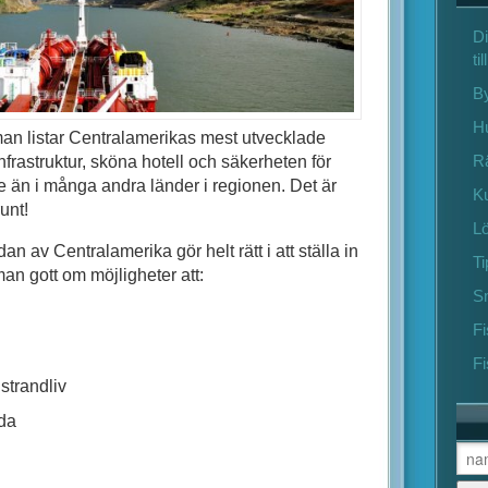
Di
ti
B
Hu
 man listar Centralamerikas mest utvecklade
Rä
nfrastruktur, sköna hotell och säkerheten för
re än i många andra länder i regionen. Det är
Ku
unt!
Lö
n av Centralamerika gör helt rätt i att ställa in
Ti
an gott om möjligheter att:
S
F
Fi
strandliv
ida