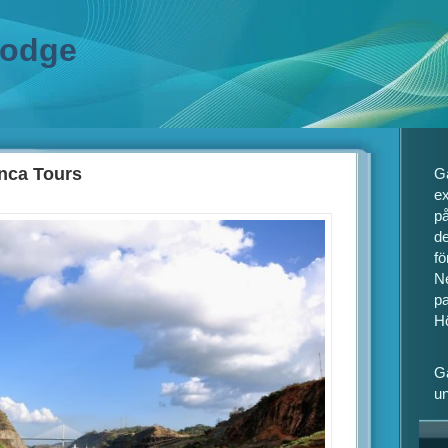
lodge
Inca Tours
Gå
ex
på
de
fö
N
pa
H
G
un