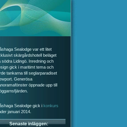
shaga Sealodge var ett litet
klusivt skärgårdshotell beläget
 södra Lidingö. Inredning och
sign gick i maritimt tema och
rde tankarna till seglarparadiset
ewport. Generösa
noramafönster öppnade upp till
öggarnsfjärden.
åshaga Sealodge gick i
konkurs
der januari 2014.
Senaste inläggen: