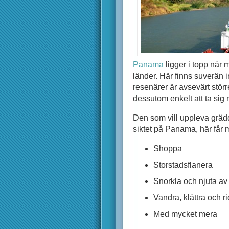
Panama
ligger i topp när
länder. Här finns suverän i
resenärer är avsevärt stör
dessutom enkelt att ta sig r
Den som vill uppleva grädda
siktet på Panama, här får m
Shoppa
Storstadsflanera
Snorkla och njuta av 
Vandra, klättra och r
Med mycket mera