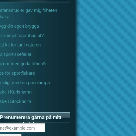
stansstudier gav mig friheten
llbaka
ygg din egen brygga
r ser ditt drömhus ut?
tt kit för tur i naturen
l sporfiskefakta
jrom med goda tillbehör
ps för sportfiskare
midigt med en pannlampa
iske i Karlshamn
ske i Stockholm
Prenumerera gärna på mitt
nyhetsbrev: