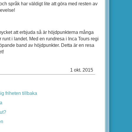
ch språk har väldigt lite att göra med resten av
levelse!
ycket att erbjuda så är höjdpunkterna många
 runt i landet. Med en rundresa i Inca Tours regi
 löpande band av höjdpunkter. Detta är en resa
et!
1 okt. 2015
g friheten tillbaka
ga
ut?
en