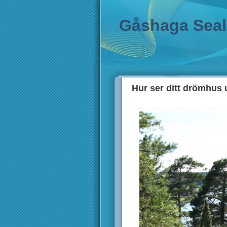
Gåshaga Sea
Hur ser ditt drömhus 