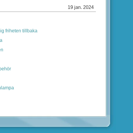
19 jan. 2024
g friheten tillbaka
ga
en
behör
nlampa