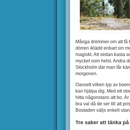
Många drömmer om att få bo
dörren iklädd enbart sin mo
magiskt. Att sedan kasta av
mycket som helst. Andra dr
Stockholm där man får känn
morgonen.
Oavsett vilken typ av boen
kan hjälpa dig. Med ett stor
hitta någonstans att bo. Är
bra val då de ser till att 
Bostaden säljs enkelt utan 
Tre saker att tänka på