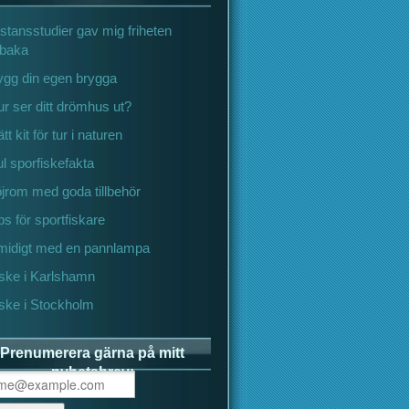
stansstudier gav mig friheten
llbaka
ygg din egen brygga
r ser ditt drömhus ut?
tt kit för tur i naturen
l sporfiskefakta
jrom med goda tillbehör
ps för sportfiskare
midigt med en pannlampa
iske i Karlshamn
ske i Stockholm
Prenumerera gärna på mitt
nyhetsbrev: