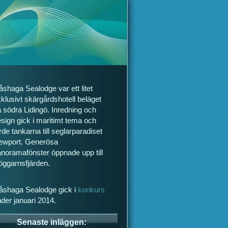
shaga Sealodge var ett litet
klusivt skärgårdshotell beläget
 södra Lidingö. Inredning och
sign gick i maritimt tema och
rde tankarna till seglarparadiset
ewport. Generösa
noramafönster öppnade upp till
öggarnsfjärden.
åshaga Sealodge gick i
konkurs
der januari 2014.
Senaste inläggen: