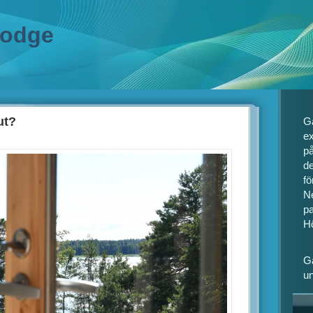
lodge
ut?
Gå
ex
på
de
fö
N
pa
H
G
un