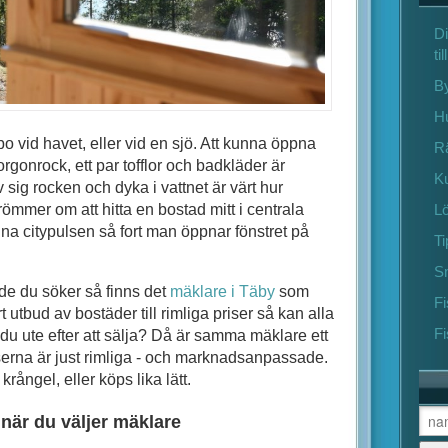
Di
ti
B
Hu
 vid havet, eller vid en sjö. Att kunna öppna
Rä
rgonrock, ett par tofflor och badkläder är
Ku
 sig rocken och dyka i vattnet är värt hur
ömmer om att hitta en bostad mitt i centrala
Lö
a citypulsen så fort man öppnar fönstret på
Ti
S
de du söker så finns det
mäklare i Täby
som
F
t utbud av bostäder till rimliga priser så kan alla
Fi
 du ute efter att sälja? Då är samma mäklare ett
priserna är just rimliga - och marknadsanpassade.
krångel, eller köps lika lätt.
 när du väljer mäklare